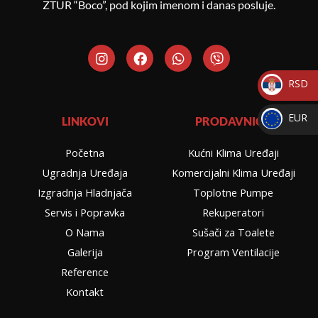
ZTUR “Boco”, pod kojim imenom i danas posluje.
I
F
W
V
n
a
h
i
s
c
a
b
RSD
t
e
t
e
a
b
s
r
_
g
o
a
EUR
LINKOVI
PRODAVNICA
RSD
r
o
p
_
a
k
p
Početna
Kućni Klima Uređaji
m
EUR
Ugradnja Uređaja
Komercijalni Klima Uređaji
Izgradnja Hladnjača
Toplotne Pumpe
Servis i Popravka
Rekuperatori
O Nama
Sušači za Toalete
Galerija
Program Ventilacije
Reference
Kontakt