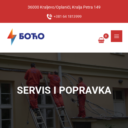
Pređi
36000 Kraljevo/Oplanići, Kralja Petra 149
na
sadržaj
+381 64 1813999
SERVIS I POPRAVKA