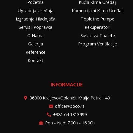
Početna
Kućni Klima Uređaji
m
Ugradnja Uređaja
Komercijalni Klima Uređaji
Izgradnja Hladnjača
Toplotne Pumpe
Servis i Popravka
Rekuperatori
O Nama
Sušači za Toalete
Galerija
Program Ventilacije
Reference
Kontakt
INFORMACIJE
36000 Kraljevo/Oplanići, Kralja Petra 149
office@boco.rs
+381 64 1813999
Pon - Ned: 7:00h - 16:00h