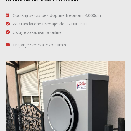
Godišnji servis bez dopune freonom: 4.000din
Za standardne uređaje: do 12.000 Btu
Usluge zakazivanja online
Trajanje Servisa: oko 30min