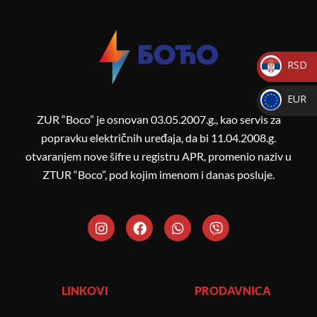
RSD
_
EUR
RSD
_
ZUR “Boco” je osnovan 03.05.2007.g., kao servis za
EUR
popravku električnih uređaja, da bi 11.04.2008.g.
otvaranjem nove šifre u registru APR, promenio naziv u
ZTUR “Boco”, pod kojim imenom i danas posluje.
I
F
W
V
n
a
h
i
s
c
a
b
t
e
t
e
a
b
s
r
g
o
a
LINKOVI
PRODAVNICA
r
o
p
a
k
p