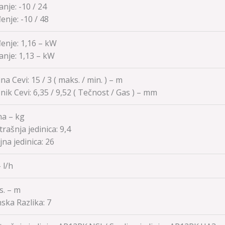
anje:
-10 / 24
enje:
-10 / 48
enje: 1,16 – kW
anje:
1,13 – kW
na Cevi: 15 / 3 ( maks. / min. ) – m
nik Cevi:
6,35 / 9,52
( Tečnost / Gas ) – mm
na – kg
rašnja jedinica:
9,4
jna jedinica:
26
 l/h
. – m
nska Razlika:
7