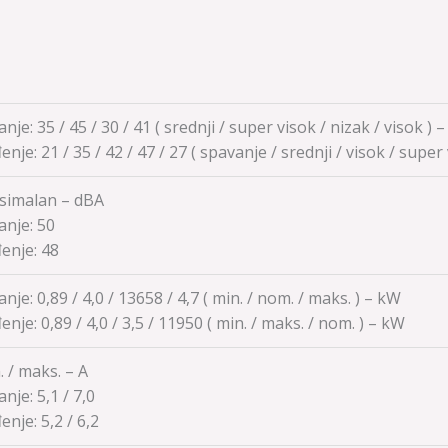
anje: 35 / 45 / 30 / 41 ( srednji / super visok / nizak / visok ) 
enje:
21 / 35 / 42 / 47 / 27
( spavanje / srednji / visok / super
simalan – dBA
anje:
50
enje:
48
anje: 0,89 / 4,0 / 13658 / 4,7 ( min. / nom. / maks. ) – kW
enje:
0,89 / 4,0 / 3,5 / 11950
( min. / maks. / nom. ) – kW
 / maks. – A
anje:
5,1 / 7,0
enje:
5,2 / 6,2