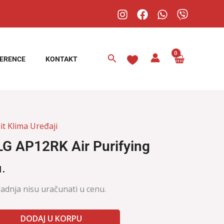
Pretraga
ERENCE
KONTAKT
it Klima Uređaji
LG AP12RK Air Purifying
.
radnja nisu uračunati u cenu.
DODAJ U KORPU