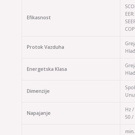
SCOP
EER
Efikasnost
SEE
COP
Grej
Protok Vazduha
Hlađ
Grej
Energetska Klasa
Hlađ
Spol
Dimenzije
Unut
Hz /
Napajanje
50 /
min. 