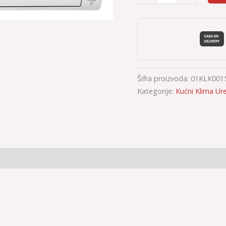
Šifra proizvoda:
01KLK001
Kategorije:
Kućni Klima Ure