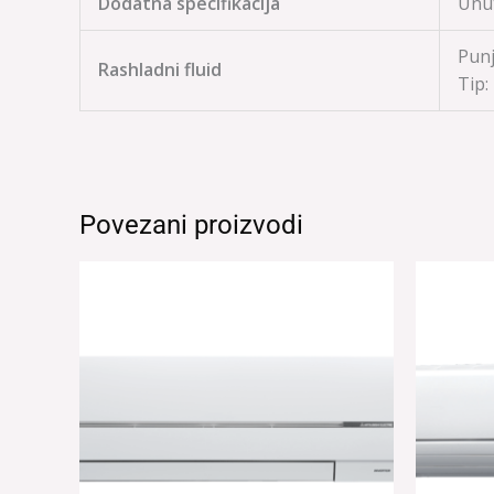
Dodatna specifikacija
Unut
Punj
Rashladni fluid
Tip:
Povezani proizvodi