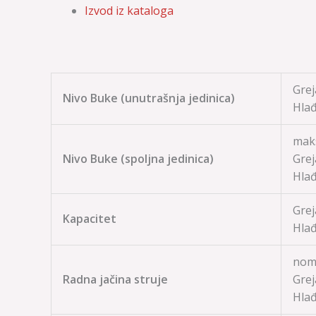
Izvod iz kataloga
Grej
Nivo Buke (unutrašnja jedinica)
Hlađ
mak
Nivo Buke (spoljna jedinica)
Grej
Hlađ
Grej
Kapacitet
Hlađ
nom.
Radna jačina struje
Grej
Hlađ