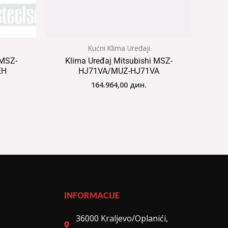
Kućni Klima Uređaji
 MSZ-
Klima Uređaj Mitsubishi MSZ-
EH
HJ71VA/MUZ-HJ71VA
164.964,00
дин.
INFORMACIJE
36000 Kraljevo/Oplanići,