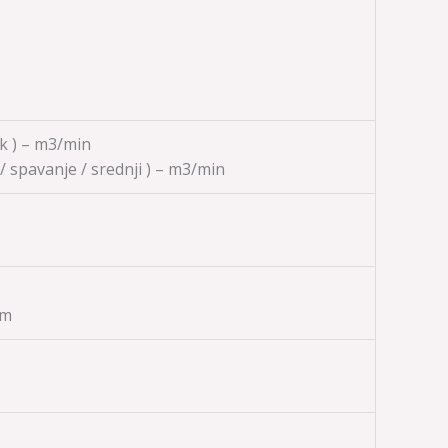
sok ) – m3/min
 / spavanje / srednji ) – m3/min
mm