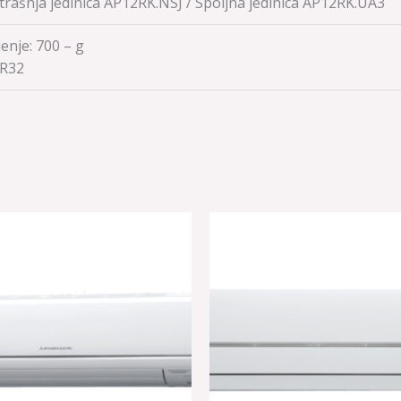
rašnja jedinica AP12RK.NSJ / Spoljna jedinica AP12RK.UA3
enje: 700 – g
R32