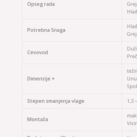
Opseg rada
Grej
Hlađ
Hlađ
Potrebna Snaga
Grej
Duži
Cevovod
Preč
teži
Dimenzije +
Unut
Spol
Stepen smanjenja vlage
1,3 –
maks
Montaža
Visi