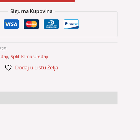
Sigurna Kupovina
529
đaji
,
Split Klima Uređaji
Dodaj u Listu Želja