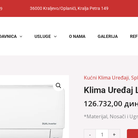
9
36000 Kraljevo/Oplanići, Kralja Petra 149
DAVNICA
USLUGE
O NAMA
GALERIJA
REF
Kućni Klima Uređaji
,
Spl
Klima
Uređaj
Klima Uređaj 
LG
AP12RK
126.732,00
дин
Air
*Materijal, Nosači i Ug
Purifying
količina
-
+