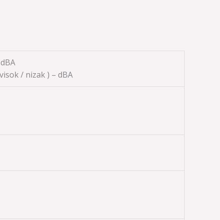
– dBA
 visok / nizak ) – dBA