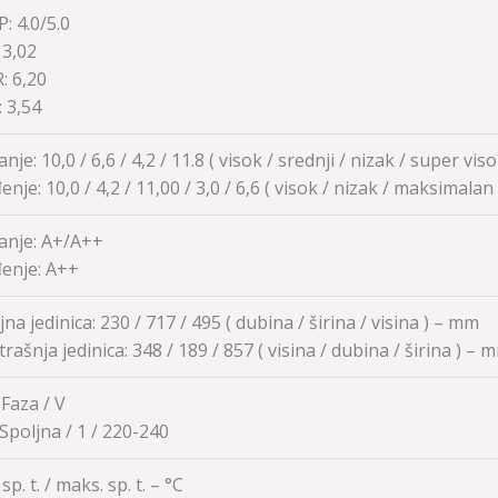
: 4.0/5.0
:
3,02
R:
6,20
:
3,54
anje: 10,0 / 6,6 / 4,2 / 11.8 ( visok / srednji / nizak / super vi
enje:
10,0 / 4,2 / 11,00 / 3,0 / 6,6
( visok / nizak / maksimalan
anje: A+/A++
enje:
A++
jna jedinica: 230 / 717 / 495 ( dubina / širina / visina ) – mm
rašnja jedinica:
348 / 189 / 857
( visina / dubina / širina ) – 
 Faza / V
 Spoljna / 1 / 220-240
sp. t. / maks. sp. t. – °C