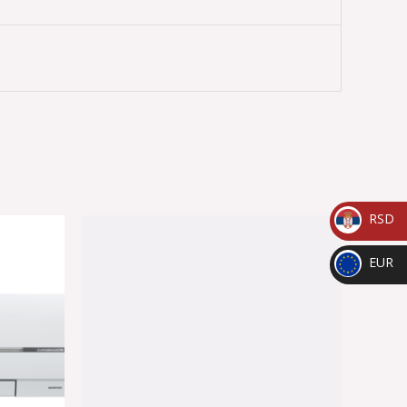
RSD
_
EUR
RSD
_
EUR