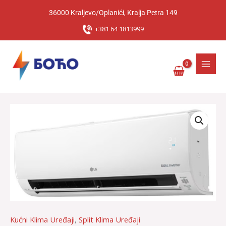
Pređi
36000 Kraljevo/Oplanići, Kralja Petra 149
na
sadržaj
+381 64 1813999
Klima
Uređaj
LG
DC18RK
Deluxe
količina
Kućni Klima Uređaji
,
Split Klima Uređaji