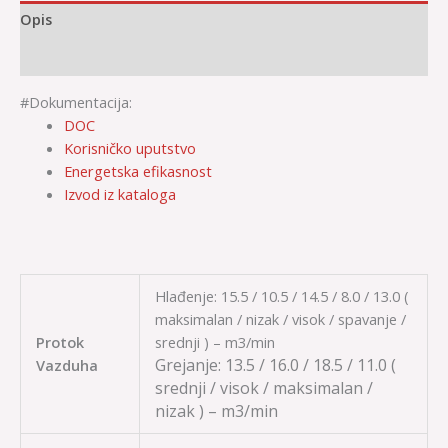
Opis
Dodatne informacije
#Dokumentacija:
DOC
Korisničko uputstvo
Energetska efikasnost
Izvod iz kataloga
Hlađenje: 15.5 / 10.5 / 14.5 / 8.0 / 13.0 (
maksimalan / nizak / visok / spavanje /
Protok
srednji ) – m3/min
Grejanje:
13.5 / 16.0 / 18.5 / 11.0
(
Vazduha
srednji / visok / maksimalan /
nizak ) – m3/min