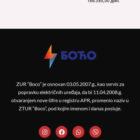
166.380,00
дин.
ZUR “Boco” je osnovan 03.05.2007.g., kao servis za
popravku električnih uređaja, da bi 11.04.2008.g.
otvaranjem nove šifre u registru APR, promenio naziv u
ZTUR “Boco”, pod kojim imenom i danas posluje.
I
F
W
V
n
a
h
i