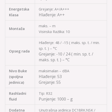
Energetska
Grejanje: A+/A+++
Hlađenje:
A++
Klasa
maks. – m
Montaža
Visinska Razlika: 10
Hlađenje: 48 / -15 ( maks. sp. t. / min.
sp. t. ) – °C
Opseg rada
Grejanje:
-10 / 24
( min. sp. t. /
maks. sp. t. ) – °C
Nivo Buke
maksimalan – dBA
Hlađenje:
53
(spoljna
Grejanje:
55
jedinica)
Rashladni
Tip: R32
Punjenje:
1000 – g
fluid
Dodatna
Unutrašnja jedinica DC18RK.NSK /