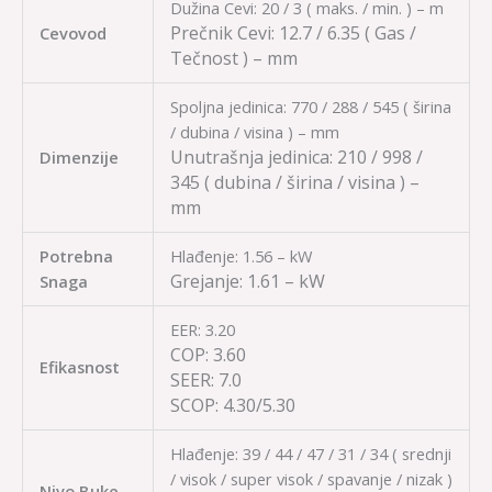
Dužina Cevi: 20 / 3 ( maks. / min. ) – m
Prečnik Cevi:
12.7 / 6.35
( Gas /
Cevovod
Tečnost ) – mm
Spoljna jedinica: 770 / 288 / 545 ( širina
/ dubina / visina ) – mm
Unutrašnja jedinica:
210 / 998 /
Dimenzije
345
( dubina / širina / visina ) –
mm
Potrebna
Hlađenje: 1.56 – kW
Grejanje:
1.61 – kW
Snaga
EER: 3.20
COP:
3.60
Efikasnost
SEER:
7.0
SCOP:
4.30/5.30
Hlađenje: 39 / 44 / 47 / 31 / 34 ( srednji
/ visok / super visok / spavanje / nizak )
Nivo Buke