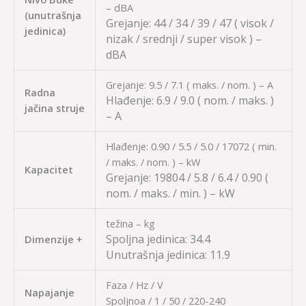
– dBA
(unutrašnja
Grejanje:
44 / 34 / 39 / 47
( visok /
jedinica)
nizak / srednji / super visok ) –
dBA
Grejanje: 9.5 / 7.1 ( maks. / nom. ) – A
Radna
Hlađenje:
6.9 / 9.0
( nom. / maks. )
jačina struje
– A
Hlađenje: 0.90 / 5.5 / 5.0 / 17072 ( min.
/ maks. / nom. ) – kW
Kapacitet
Grejanje:
19804 / 5.8 / 6.4 / 0.90
(
nom. / maks. / min. ) – kW
težina – kg
Spoljna jedinica:
34.4
Dimenzije +
Unutrašnja jedinica:
11.9
Faza / Hz / V
Napajanje
Spoljnoa / 1 / 50 / 220-240