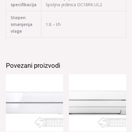
specifikacija
Spoljna jedinica DC18RK.UL2
Stepen
smanjenja
1.8 – l/h
vlage
Povezani proizvodi