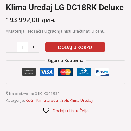
Klima Uređaj LG DC18RK Deluxe
193.992,00
дин.
*Materijal, Nosači i Ugradnja nisu uračunati u cenu.
DODAJ U KORPU
-
+
Sigurna Kupovina
Šifra proizvoda:
01KLK001532
Kategorije:
Kućni Klima Uređaji
,
Split Klima Uređaji
Dodaj u Listu Želja