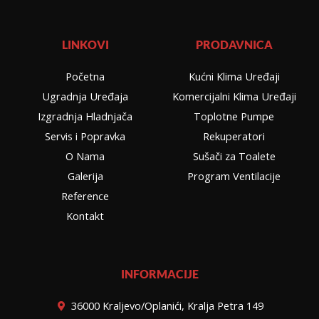
s
c
a
b
t
e
t
e
a
b
s
r
g
o
a
LINKOVI
PRODAVNICA
r
o
p
a
k
p
Početna
Kućni Klima Uređaji
m
Ugradnja Uređaja
Komercijalni Klima Uređaji
Izgradnja Hladnjača
Toplotne Pumpe
Servis i Popravka
Rekuperatori
O Nama
Sušači za Toalete
Galerija
Program Ventilacije
Reference
Kontakt
INFORMACIJE
36000 Kraljevo/Oplanići, Kralja Petra 149