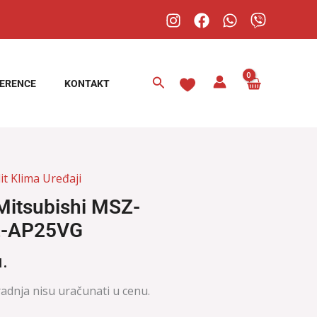
Pretraga
ERENCE
KONTAKT
it Klima Uređaji
Mitsubishi MSZ-
-AP25VG
.
radnja nisu uračunati u cenu.