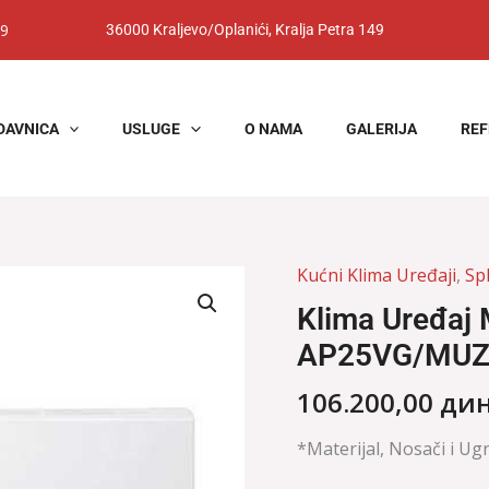
9
36000 Kraljevo/Oplanići, Kralja Petra 149
DAVNICA
USLUGE
O NAMA
GALERIJA
REF
Kućni Klima Uređaji
,
Spl
Klima
Uređaj
Klima Uređaj 
Mitsubishi
AP25VG/MUZ
MSZ-
AP25VG/MUZ-
106.200,00
дин
AP25VG
količina
*Materijal, Nosači i Ug