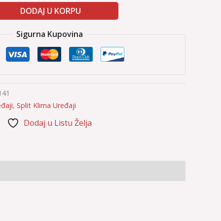
DODAJ U KORPU
Sigurna Kupovina
141
đaji
,
Split Klima Uređaji
Dodaj u Listu Želja