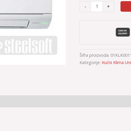
-
+
Šifra proizvoda:
01KLK001
Kategorije:
Kućni Klima Ure