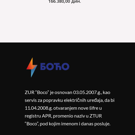
166.380,00
дин.
ZUR “Boco” je osnovan 03.05.2007.g., kao
servis za popravku električnih uređaja, da bi
11.04.2008.g. otvaranjem nove šifre u
registru APR, promenio naziv u ZTUR
“Boco”, pod kojim imenom i danas posluje.