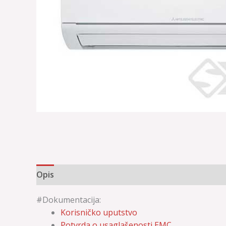
Opis
Dodatne informacije
#Dokumentacija:
Korisničko uputstvo
Potvrda o usaglašenosti EMC