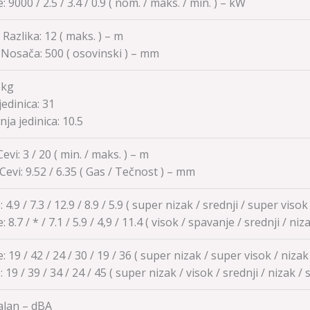
e:
9000 / 2.5 / 3.4 / 0.9
( nom. / maks. / min. ) – kW
 Razlika: 12 ( maks. ) – m
 Nosača:
500
( osovinski ) – mm
 kg
jedinica:
31
ja jedinica:
10.5
evi: 3 / 20 ( min. / maks. ) – m
Cevi:
9.52 / 6.35
( Gas / Tečnost ) – mm
 4.9 / 7.3 / 12.9 / 8.9 / 5.9 ( super nizak / srednji / super viso
e:
8.7 / * / 7.1 / 5.9 / 4,9 / 11.4
( visok / spavanje / srednji / ni
: 19 / 42 / 24 / 30 / 19 / 36 ( super nizak / super visok / nizak
e:
19 / 39 / 34 / 24 / 45
( super nizak / visok / srednji / nizak /
lan – dBA