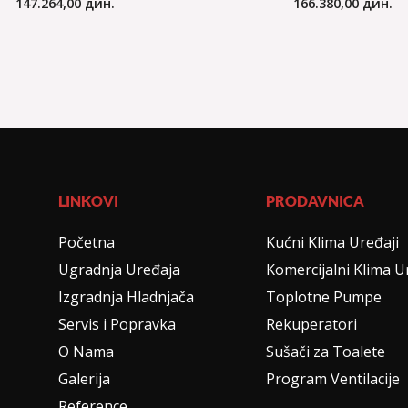
147.264,00
дин.
166.380,00
дин.
LINKOVI
PRODAVNICA
Početna
Kućni Klima Uređaji
Ugradnja Uređaja
Komercijalni Klima U
Izgradnja Hladnjača
Toplotne Pumpe
Servis i Popravka
Rekuperatori
O Nama
Sušači za Toalete
Galerija
Program Ventilacije
Reference