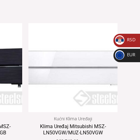
RSD
_
EUR
RSD
_
EUR
Kućni Klima Uređaji
 MSZ-
Klima Uređaj Mitsubishi MSZ-
VGB
LN50VGW/MUZ-LN50VGW