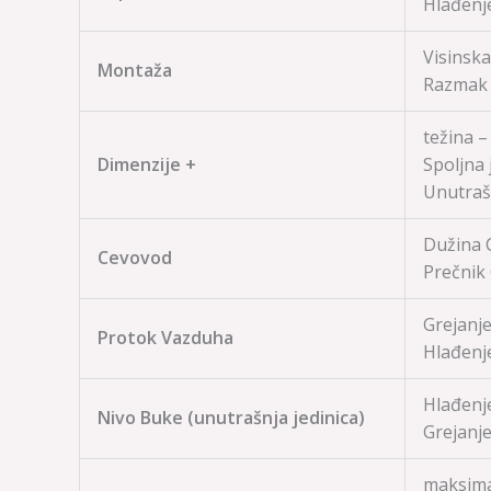
Hlađenj
Visinska
Montaža
Razmak
težina –
Dimenzije +
Spoljna 
Unutrašn
Dužina C
Cevovod
Prečnik 
Grejanje:
Protok Vazduha
Hlađenj
Hlađenje
Nivo Buke (unutrašnja jedinica)
Grejanj
maksima