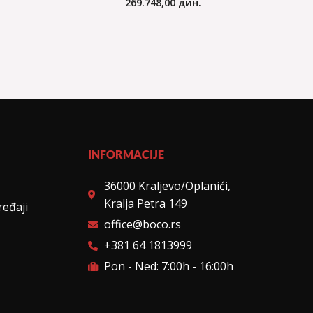
269.748,00
дин.
INFORMACIJE
36000 Kraljevo/Oplanići,
Kralja Petra 149
ređaji
office@boco.rs
+381 64 1813999
Pon - Ned: 7:00h - 16:00h