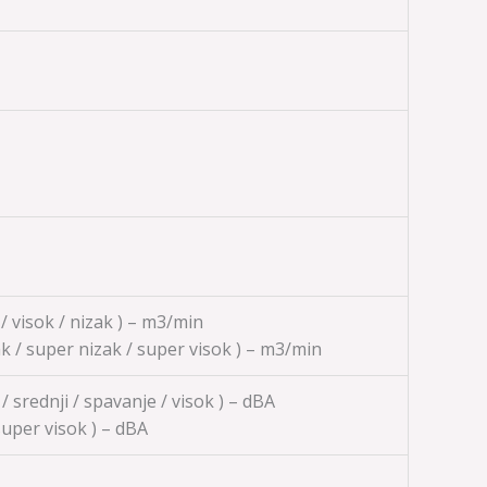
k / visok / nizak ) – m3/min
zak / super nizak / super visok ) – m3/min
 / srednji / spavanje / visok ) – dBA
 super visok ) – dBA