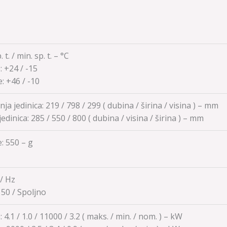
 t. / min. sp. t. – °C
e:
+24 / -15
e:
+46 / -10
ja jedinica: 219 / 798 / 299 ( dubina / širina / visina ) – mm
jedinica:
285 / 550 / 800
( dubina / visina / širina ) – mm
: 550 – g
 / Hz
/ 50 / Spoljno
 4.1 / 1.0 / 11000 / 3.2 ( maks. / min. / nom. ) – kW