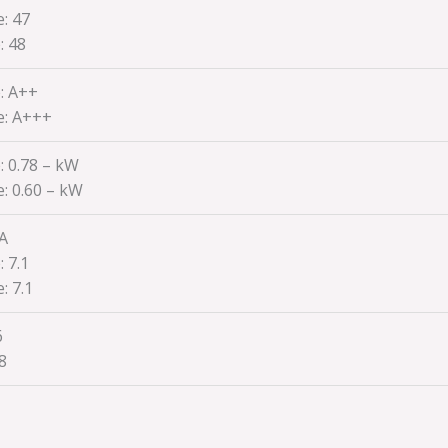
e:
47
e:
48
: A++
e:
A+++
: 0.78 – kW
e:
0.60 – kW
 A
e:
7.1
e:
7.1
6
8