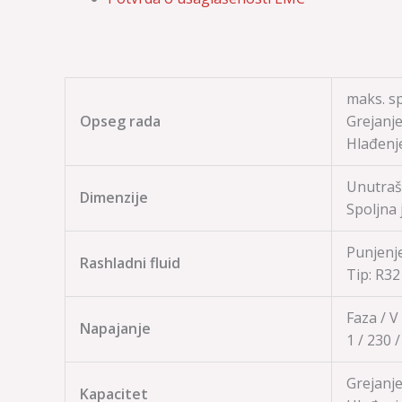
maks. sp.
Opseg rada
Grejanj
Hlađenj
Unutrašn
Dimenzije
Spoljna 
Punjenje
Rashladni fluid
Tip:
R32
Faza / V
Napajanje
1 / 230 
Grejanje:
Kapacitet