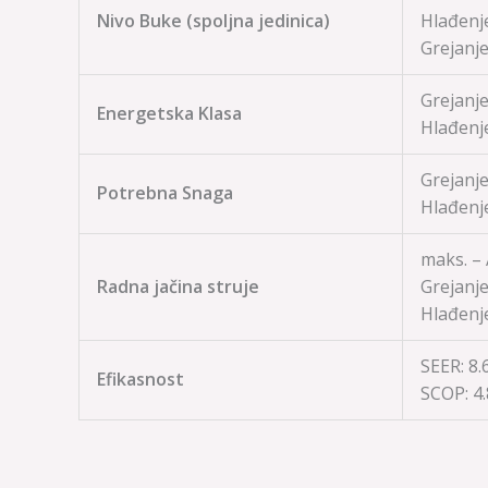
Nivo Buke (spoljna jedinica)
Hlađenj
Grejanj
Grejanje
Energetska Klasa
Hlađenj
Grejanje
Potrebna Snaga
Hlađenj
maks. –
Radna jačina struje
Grejanj
Hlađenj
SEER: 8.
Efikasnost
SCOP:
4.