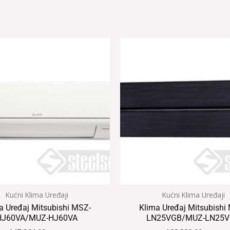
Kućni Klima Uređaji
Kućni Klima Uređaji
a Uređaj Mitsubishi MSZ-
Klima Uređaj Mitsubishi
HJ60VA/MUZ-HJ60VA
LN25VGB/MUZ-LN25