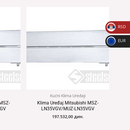
RSD
_
EUR
RSD
_
EUR
Kućni Klima Uređaji
 MSZ-
Klima Uređaj Mitsubishi MSZ-
VGV
LN35VGV/MUZ-LN35VGV
197.532,00
дин.