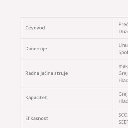
Preč
Cevovod
Duži
Unut
Dimenzije
Spol
maks
Radna jačina struje
Grej
Hlađ
Grej
Kapacitet
Hlađ
SCOP
Efikasnost
SEE