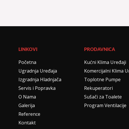
LINKOVI
PRODAVNICA
Početna
Kućni Klima Uređaji
Ugradnja Uređaja
Komercijalni Klima U
Izgradnja Hladnjača
Toplotne Pumpe
Servis i Popravka
Rekuperatori
O Nama
Sušači za Toalete
Galerija
Program Ventilacije
Reference
Kontakt