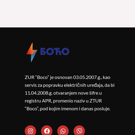
ZUR “Boco” je osnovan 03.05.2007.g., kao
servis za popravku električnih uređaja, da bi
11.04.2008.g. otvaranjem nove šifre u
registru APR, promenio naziv u ZTUR
“Boco”, pod kojim imenom i danas posluje.
I
F
W
V
n
a
h
i