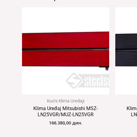
Kućni Klima Uređaji
Klima Uređaj Mitsubishi MSZ-
Klim
LN25VGR/MUZ-LN25VGR
LN
166.380,00
дин.