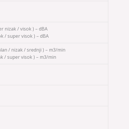
per nizak / visok ) – dBA
sok / super visok ) – dBA
alan / nizak / srednji ) – m3/min
zak / super visok ) – m3/min