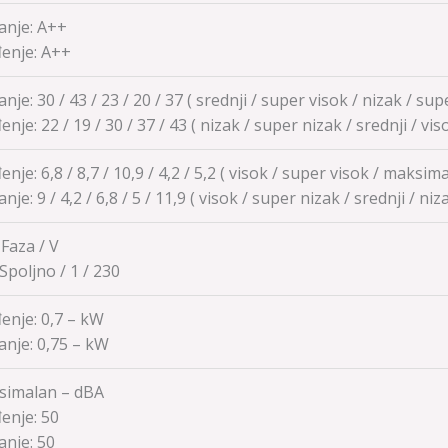
anje: A++
enje:
A++
anje: 30 / 43 / 23 / 20 / 37 ( srednji / super visok / nizak / su
enje:
22 / 19 / 30 / 37 / 43
( nizak / super nizak / srednji / vi
enje: 6,8 / 8,7 / 10,9 / 4,2 / 5,2 ( visok / super visok / maksim
anje:
9 / 4,2 / 6,8 / 5 / 11,9
( visok / super nizak / srednji / ni
 Faza / V
 Spoljno / 1 / 230
enje: 0,7 – kW
anje:
0,75 – kW
simalan – dBA
enje:
50
anje:
50