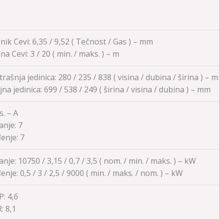
nik Cevi: 6,35 / 9,52 ( Tečnost / Gas ) – mm
na Cevi:
3 / 20
( min. / maks. ) – m
rašnja jedinica:
280 / 235 / 838
( visina / dubina / širina ) – 
jna jedinica:
699 / 538 / 249
( širina / visina / dubina ) – mm
. – A
anje:
7
enje:
7
anje: 10750 / 3,15 / 0,7 / 3,5 ( nom. / min. / maks. ) – kW
enje:
0,5 / 3 / 2,5 / 9000
( min. / maks. / nom. ) – kW
: 4,6
R:
8,1