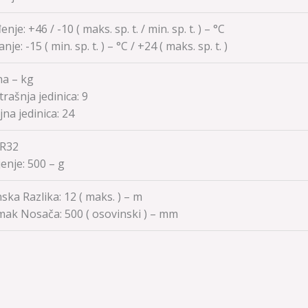
nje: +46 / -10 ( maks. sp. t. / min. sp. t. ) – °C
anje:
-15
( min. sp. t. ) – °C / +24 ( maks. sp. t. )
na – kg
rašnja jedinica:
9
jna jedinica:
24
 R32
enje:
500 – g
nska Razlika: 12 ( maks. ) – m
mak Nosača:
500
( osovinski ) – mm