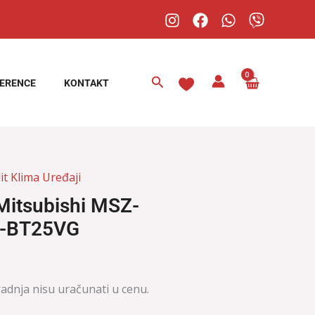
Pretraga
ERENCE
KONTAKT
it Klima Uređaji
Mitsubishi MSZ-
-BT25VG
radnja nisu uračunati u cenu.