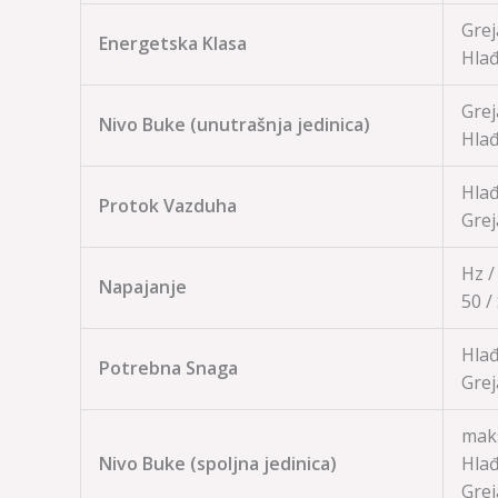
Grej
Energetska Klasa
Hlađ
Grej
Nivo Buke (unutrašnja jedinica)
Hlađ
Hlađ
Protok Vazduha
Grej
Hz /
Napajanje
50 /
Hlađ
Potrebna Snaga
Grej
mak
Nivo Buke (spoljna jedinica)
Hlađ
Grej