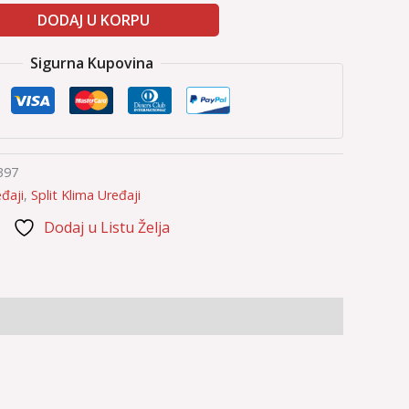
DODAJ U KORPU
Sigurna Kupovina
397
đaji
,
Split Klima Uređaji
Dodaj u Listu Želja