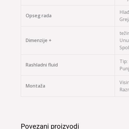
Hlađe
Opseg rada
Grej
teži
Dimenzije +
Unut
Spol
Tip:
Rashladni fluid
Punj
Visi
Montaža
Raz
Povezani proizvodi