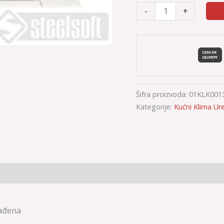
-
+
Šifra proizvoda:
01KLK001
Kategorije:
Kućni Klima Ure
nađena