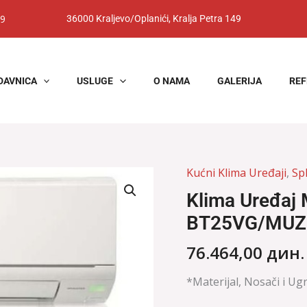
9
36000 Kraljevo/Oplanići, Kralja Petra 149
DAVNICA
USLUGE
O NAMA
GALERIJA
REF
Kućni Klima Uređaji
,
Spl
Klima
Uređaj
Klima Uređaj 
Mitsubishi
BT25VG/MUZ
MSZ-
BT25VG/MUZ-
76.464,00
дин.
BT25VG
količina
*Materijal, Nosači i Ug