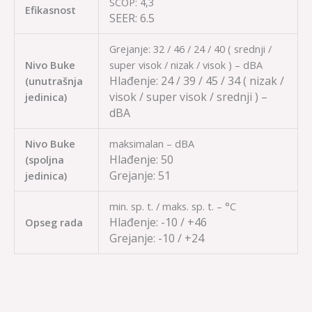
SCOP: 4,3
Efikasnost
SEER:
6.5
Grejanje: 32 / 46 / 24 / 40 ( srednji /
Nivo Buke
super visok / nizak / visok ) – dBA
Hlađenje:
24 / 39 / 45 / 34
( nizak /
(unutrašnja
visok / super visok / srednji ) –
jedinica)
dBA
Nivo Buke
maksimalan – dBA
Hlađenje:
50
(spoljna
Grejanje:
51
jedinica)
min. sp. t. / maks. sp. t. – °C
Hlađenje:
-10 / +46
Opseg rada
Grejanje:
-10 / +24