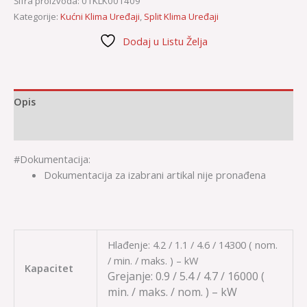
Šifra proizvoda:
01KLK001409
Kategorije:
Kućni Klima Uređaji
,
Split Klima Uređaji
Dodaj u Listu Želja
Opis
Dodatne informacije
#Dokumentacija:
Dokumentacija za izabrani artikal nije pronađena
Hlađenje: 4.2 / 1.1 / 4.6 / 14300 ( nom.
/ min. / maks. ) – kW
Kapacitet
Grejanje:
0.9 / 5.4 / 4.7 / 16000
(
min. / maks. / nom. ) – kW