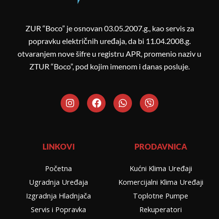
ZUR “Boco” je osnovan 03.05.2007.g., kao servis za
popravku električnih uređaja, da bi 11.04.2008.g.
otvaranjem nove šifre u registru APR, promenio naziv u
ZTUR “Boco”, pod kojim imenom i danas posluje.
I
F
W
V
n
a
h
i
s
c
a
b
t
e
t
e
a
b
s
r
g
o
a
LINKOVI
PRODAVNICA
r
o
p
a
k
p
Početna
Kućni Klima Uređaji
m
Ugradnja Uređaja
Komercijalni Klima Uređaji
Izgradnja Hladnjača
Toplotne Pumpe
Servis i Popravka
Rekuperatori