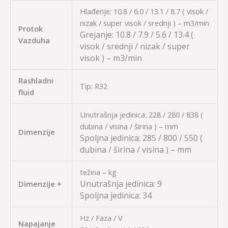
Hlađenje: 10.8 / 6.0 / 13.1 / 8.7 ( visok /
nizak / super visok / srednji ) – m3/min
Protok
Grejanje:
10.8 / 7.9 / 5.6 / 13.4
(
Vazduha
visok / srednji / nizak / super
visok ) – m3/min
Rashladni
Tip: R32
fluid
Unutrašnja jedinica: 228 / 280 / 838 (
dubina / visina / širina ) – mm
Dimenzije
Spoljna jedinica:
285 / 800 / 550
(
dubina / širina / visina ) – mm
težina – kg
Unutrašnja jedinica:
9
Dimenzije +
Spoljna jedinica:
34
Hz / Faza / V
Napajanje