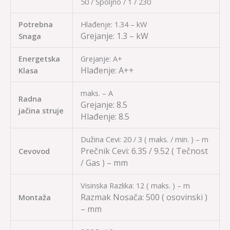
50 / Spoljno / 1 / 230
Potrebna
Hlađenje: 1.34 – kW
Grejanje:
1.3 – kW
Snaga
Energetska
Grejanje: A+
Hlađenje:
A++
Klasa
maks. – A
Radna
Grejanje:
8.5
jačina struje
Hlađenje:
8.5
Dužina Cevi: 20 / 3 ( maks. / min. ) – m
Prečnik Cevi:
6.35 / 9.52
( Tečnost
Cevovod
/ Gas ) – mm
Visinska Razlika: 12 ( maks. ) – m
Razmak Nosača:
500
( osovinski )
Montaža
– mm