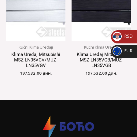
RSD
_
Kućni Klima Uređaji
Kućni Klima Uređaji
EUR
RSD
Klima Uređaj Mitsubishi
Klima Uređaj Mitsubishi
_
MSZ-LN35VGV/MUZ-
MSZ-LN35VGB/MUZ-
LN35VGV
LN35VGB
EUR
197.532,00
дин.
197.532,00
дин.