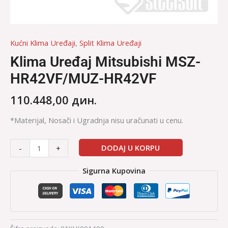
Kućni Klima Uređaji
,
Split Klima Uređaji
Klima Uređaj Mitsubishi MSZ-
HR42VF/MUZ-HR42VF
110.448,00
дин.
*Materijal, Nosači i Ugradnja nisu uračunati u cenu.
DODAJ U KORPU
-
+
Sigurna Kupovina