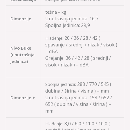
težina – kg
Unutrašnja jedinica:
16,7
Dimenzije
Spoljna jedinica:
29,9
20 / 36 / 28 / 42
(
Hlađenje:
spavanje / srednji / nizak / visok )
Nivo Buke
– dBA
(unutrašnja
Grejanje:
36 / 42 / 28
( srednji /
jedinica)
visok / nizak ) – dBA
288 / 770 / 545
(
Spoljna jedinica:
dubina / širina / visina ) – mm
Unutrašnja jedinica:
158 / 652 /
Dimenzije +
652
( dubina / visina / širina ) –
mm
8,0 / 6,0 / 11,0 / 10,0
(
Hlađenje: