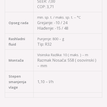
SEER: 7,00
COP: 3,71
min. sp. t. / maks. sp. t. – °C
Grejanje:
-10 / 24
Opseg rada
Hlađenje:
-15 / 48
Rashladni
Punjenje: 800 – g
Tip:
R32
fluid
Visinska Razlika: 10 ( maks. ) – m
Razmak Nosača: 558
( osovinski )
Montaža
– mm
Stepen
1,10 – l/h
smanjenja
vlage