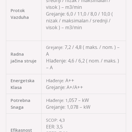
srednji / nizak / maksimalan /
visok ) – m3/min
Protok
Grejanje:
6,0 / 11,0 / 8,0 / 10,0
(
Vazduha
nizak / maksimalan / srednji /
visok ) – m3/min
7,2 / 4,8
( maks. / nom. ) –
Grejanje:
A
Radna
Hlađenje:
4,6 / 6,2
( nom. / maks. )
jačina struje
– A
A++
Energetska
Hlađenje:
Grejanje:
A+/A++
Klasa
,057 – kW
Potrebna
Hlađenje: 1
Grejanje: 1,078
– kW
Snaga
SCOP: 4,3
EER: 3,5
Efikasnost