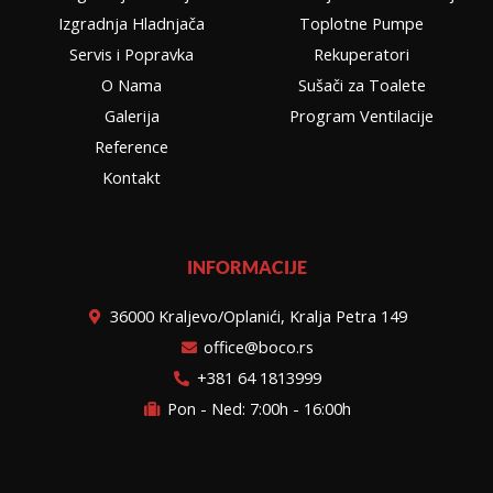
Izgradnja Hladnjača
Toplotne Pumpe
Servis i Popravka
Rekuperatori
O Nama
Sušači za Toalete
Galerija
Program Ventilacije
Reference
Kontakt
INFORMACIJE
36000 Kraljevo/Oplanići, Kralja Petra 149
office@boco.rs
+381 64 1813999
Pon - Ned: 7:00h - 16:00h