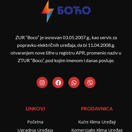
ZUR “Boco” je osnovan 03.05.2007.g., kao servis za
popravku električnih uređaja, da bi 11.04.2008.g.
otvaranjem nove šifre u registru APR, promenio naziv u
ZTUR “Boco”, pod kojim imenom i danas posluje.
I
F
W
V
n
a
h
i
s
c
a
b
t
e
t
e
a
b
s
r
g
o
a
LINKOVI
PRODAVNICA
r
o
p
a
k
p
Početna
Kućni Klima Uređaji
m
Ugradnja Uređaja
Komercijalni Klima Uređaji