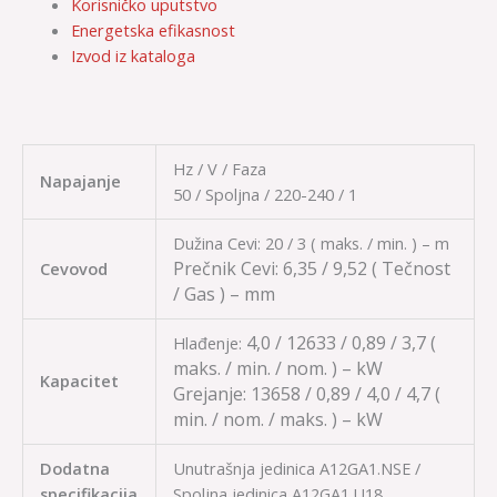
Korisničko uputstvo
Energetska efikasnost
Izvod iz kataloga
Hz / V / Faza
Napajanje
50 / Spoljna / 220-240 / 1
Dužina Cevi: 20 / 3 ( maks. / min. ) – m
Prečnik Cevi:
6,35 / 9,52
( Tečnost
Cevovod
/ Gas ) – mm
4,0 / 12633 / 0,89 / 3,7
(
Hlađenje:
maks. / min. / nom. ) – kW
Kapacitet
Grejanje:
13658 / 0,89 / 4,0 / 4,7
(
min. / nom. / maks. ) – kW
Dodatna
Unutrašnja jedinica A12GA1.NSE /
specifikacija
Spoljna jedinica A12GA1.U18