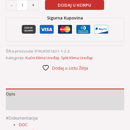
DODAJ U KORPU
-
+
Sigurna Kupovina
Šifra proizvoda:
01KLK001631-1-2-2
Kategorije:
Kućni Klima Uređaji
,
Split Klima Uređaji
Dodaj u Listu Želja
Opis
Dodatne informacije
#Dokumentacija:
DOC