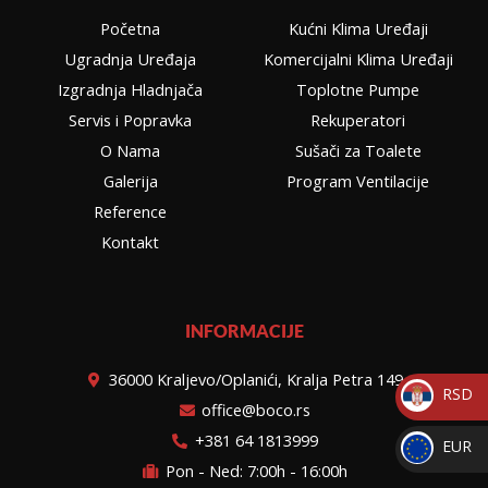
a
k
p
Početna
Kućni Klima Uređaji
m
Ugradnja Uređaja
Komercijalni Klima Uređaji
Izgradnja Hladnjača
Toplotne Pumpe
Servis i Popravka
Rekuperatori
O Nama
Sušači za Toalete
Galerija
Program Ventilacije
Reference
Kontakt
INFORMACIJE
36000 Kraljevo/Oplanići, Kralja Petra 149
RSD
office@boco.rs
_
+381 64 1813999
EUR
RSD
Pon - Ned: 7:00h - 16:00h
_