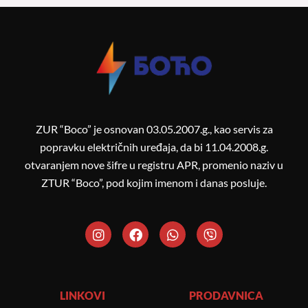
ZUR “Boco” je osnovan 03.05.2007.g., kao servis za
popravku električnih uređaja, da bi 11.04.2008.g.
otvaranjem nove šifre u registru APR, promenio naziv u
ZTUR “Boco”, pod kojim imenom i danas posluje.
I
F
W
V
n
a
h
i
s
c
a
b
t
e
t
e
a
b
s
r
g
o
a
LINKOVI
PRODAVNICA
r
o
p