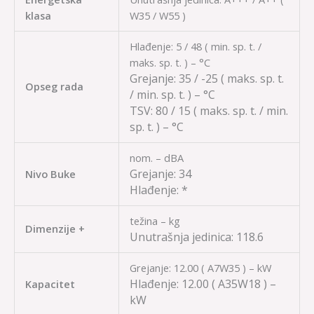
klasa
W35 / W55 )
Hlađenje: 5 / 48 ( min. sp. t. /
maks. sp. t. ) – °C
Grejanje:
35 / -25
( maks. sp. t.
Opseg rada
/ min. sp. t. ) – °C
TSV:
80 / 15
( maks. sp. t. / min.
sp. t. ) – °C
nom. – dBA
Grejanje:
34
Nivo Buke
Hlađenje:
*
težina – kg
Dimenzije +
Unutrašnja jedinica:
118.6
Grejanje: 12.00 ( A7W35 ) – kW
Hlađenje:
12.00
( A35W18 ) –
Kapacitet
kW