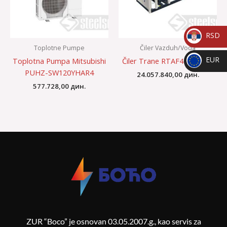
RSD
Toplotne Pumpe
Čiler Vazduh/Voda
_
EUR
Toplotna Pumpa Mitsubishi
Čiler Trane RTAF450 XE LN
RSD
PUHZ-SW120YHAR4
_
24.057.840,00
дин.
577.728,00
дин.
EUR
ZUR “Boco” je osnovan 03.05.2007.g., kao servis za