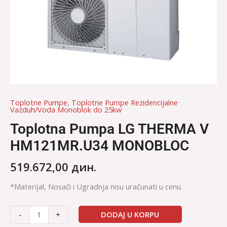
Toplotne Pumpe
,
Toplotne Pumpe Rezidencijalne
Vazduh/Voda Monoblok do 25kw
Toplotna Pumpa LG THERMA V
HM121MR.U34 MONOBLOC
519.672,00
дин.
*Materijal, Nosači i Ugradnja nisu uračunati u cenu.
DODAJ U KORPU
-
+