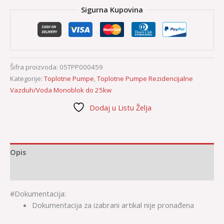
Sigurna Kupovina
Šifra proizvoda:
05TPP000459
Kategorije:
Toplotne Pumpe
,
Toplotne Pumpe Rezidencijalne
Vazduh/Voda Monoblok do 25kw
Dodaj u Listu Želja
Opis
Dodatne informacije
#Dokumentacija:
Dokumentacija za izabrani artikal nije pronađena