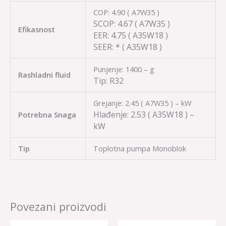
COP: 4.90 ( A7W35 )
SCOP:
4.67
( A7W35 )
Efikasnost
EER:
4.75
( A35W18 )
SEER:
*
( A35W18 )
Punjenje: 1400 – g
Rashladni fluid
Tip:
R32
Grejanje: 2.45 ( A7W35 ) – kW
Hlađenje:
2.53
( A35W18 ) –
Potrebna Snaga
kW
Tip
Toplotna pumpa Monoblok
Povezani proizvodi