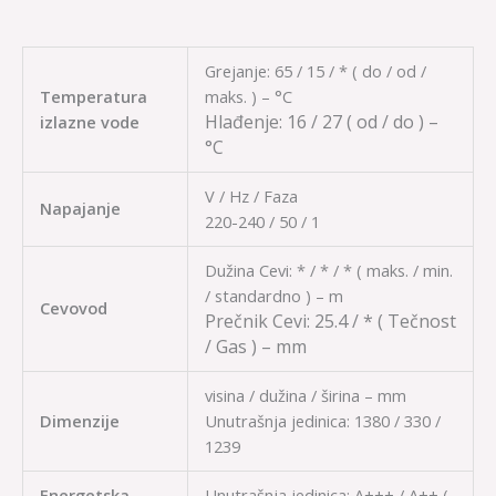
Grejanje: 65 / 15 / * ( do / od /
Temperatura
maks. ) – °C
Hlađenje:
16 / 27
( od / do ) –
izlazne vode
°C
V / Hz / Faza
Napajanje
220-240 / 50 / 1
Dužina Cevi: * / * / * ( maks. / min.
/ standardno ) – m
Cevovod
Prečnik Cevi:
25.4 / *
( Tečnost
/ Gas ) – mm
visina / dužina / širina – mm
Dimenzije
Unutrašnja jedinica: 1380 / 330 /
1239
Energetska
Unutrašnja jedinica: A+++ / A++ (