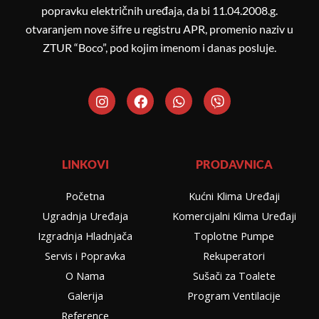
popravku električnih uređaja, da bi 11.04.2008.g.
otvaranjem nove šifre u registru APR, promenio naziv u
ZTUR “Boco”, pod kojim imenom i danas posluje.
I
F
W
V
n
a
h
i
s
c
a
b
t
e
t
e
a
b
s
r
g
o
a
LINKOVI
PRODAVNICA
r
o
p
a
k
p
Početna
Kućni Klima Uređaji
m
Ugradnja Uređaja
Komercijalni Klima Uređaji
Izgradnja Hladnjača
Toplotne Pumpe
Servis i Popravka
Rekuperatori
O Nama
Sušači za Toalete
Galerija
Program Ventilacije
Reference