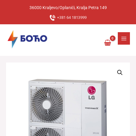
Pređi
36000 Kraljevo/Oplanići, Kralja Petra 149
na
sadržaj
+381 64 1813999
Toplotna
Pumpa
LG
THERMA
V
HM121MR.U34
MONOBLOC
količina