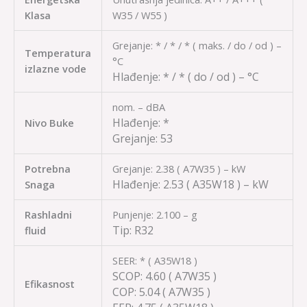
Klasa
W35 / W55 )
Grejanje: * / * / * ( maks. / do / od ) –
Temperatura
°C
izlazne vode
Hlađenje:
* / *
( do / od ) – °C
nom. – dBA
Hlađenje:
*
Nivo Buke
Grejanje:
53
Potrebna
Grejanje: 2.38 ( A7W35 ) – kW
Hlađenje:
2.53
( A35W18 ) – kW
Snaga
Rashladni
Punjenje: 2.100 – g
Tip:
R32
fluid
SEER: * ( A35W18 )
SCOP:
4.60
( A7W35 )
Efikasnost
COP:
5.04
( A7W35 )