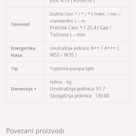
EER:
4.75
( A35W18 )
Dužina Cevi: * / * / * ( maks. / min. /
standardno ) – m
Cevovod
Prečnik Cevi:
* / 25.4
( Gas /
Tečnost ) – mm
A++ / A+++
(
Energetska
Unutrašnja jedinica:
W55 / W35 )
klasa
Tip
Toplotna pumpa Split
težina – kg
Unutrašnja jedinica: 91.7
Dimenzije +
Spolja
š
nja jedinica :
130.00
Povezani proizvodi