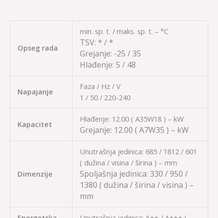
min. sp. t. / maks. sp. t. – °C
TSV:
* / *
Opseg rada
Grejanje:
-25 / 35
Hlađenje:
5 / 48
Faza / Hz / V
Napajanje
1 / 50 / 220-240
Hlađenje: 12.00 ( A35W18 ) – kW
Kapacitet
Grejanje:
12.00
( A7W35 ) – kW
Unutrašnja jedinica: 685 / 1812 / 601
( dužina / visina / širina ) – mm
Spoljašnja jedinica: 330 / 950 /
Dimenzije
1380
( dužina / širina / visina ) –
mm
Energetska
Unutrašnja jedinica: A++ / A+++ (