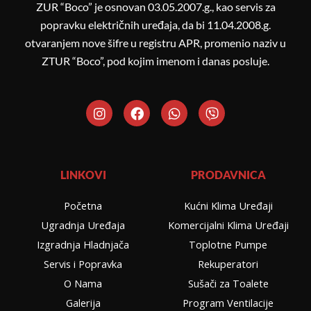
ZUR “Boco” je osnovan 03.05.2007.g., kao servis za
popravku električnih uređaja, da bi 11.04.2008.g.
otvaranjem nove šifre u registru APR, promenio naziv u
ZTUR “Boco”, pod kojim imenom i danas posluje.
I
F
W
V
n
a
h
i
s
c
a
b
t
e
t
e
a
b
s
r
g
o
a
LINKOVI
PRODAVNICA
r
o
p
a
k
p
Početna
Kućni Klima Uređaji
m
Ugradnja Uređaja
Komercijalni Klima Uređaji
Izgradnja Hladnjača
Toplotne Pumpe
Servis i Popravka
Rekuperatori
O Nama
Sušači za Toalete
Galerija
Program Ventilacije