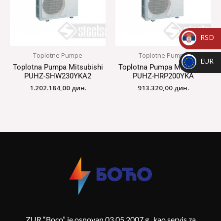
RSD
_
Toplotne Pumpe
Toplotne Pumpe
EUR
RSD
Toplotna Pumpa Mitsubishi
Toplotna Pumpa Mitsubishi
_
PUHZ-SHW230YKA2
PUHZ-HRP200YKA
EUR
1.202.184,00
дин.
913.320,00
дин.
ZUR “Boco” je osnovan 03.05.2007.g., kao servis za