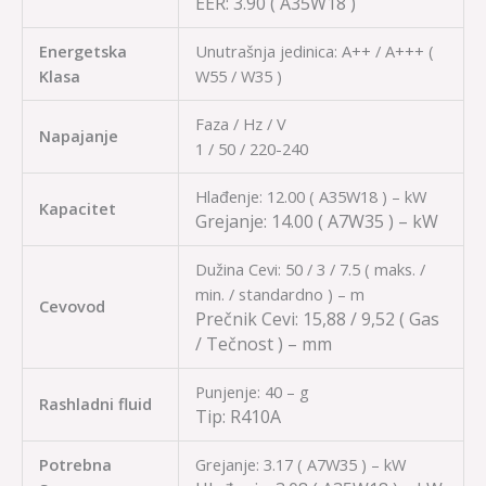
EER:
3.90
( A35W18 )
Energetska
Unutrašnja jedinica: A++ / A+++ (
Klasa
W55 / W35 )
Faza / Hz / V
Napajanje
1 / 50 / 220-240
Hlađenje: 12.00 ( A35W18 ) – kW
Kapacitet
Grejanje:
14.00
( A7W35 ) – kW
Dužina Cevi: 50 / 3 / 7.5 ( maks. /
min. / standardno ) – m
Cevovod
Prečnik Cevi:
15,88 / 9,52
( Gas
/ Tečnost ) – mm
Punjenje: 40 – g
Rashladni fluid
Tip:
R410A
Potrebna
Grejanje: 3.17 ( A7W35 ) – kW