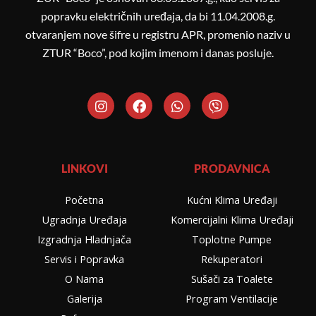
popravku električnih uređaja, da bi 11.04.2008.g.
otvaranjem nove šifre u registru APR, promenio naziv u
ZTUR “Boco”, pod kojim imenom i danas posluje.
I
F
W
V
n
a
h
i
s
c
a
b
t
e
t
e
a
b
s
r
g
o
a
LINKOVI
PRODAVNICA
r
o
p
a
k
p
Početna
Kućni Klima Uređaji
m
Ugradnja Uređaja
Komercijalni Klima Uređaji
Izgradnja Hladnjača
Toplotne Pumpe
Servis i Popravka
Rekuperatori
O Nama
Sušači za Toalete
Galerija
Program Ventilacije