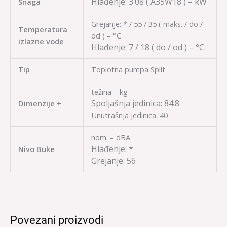
Hlađenje:
3.08
( A35W18 ) – kW
Snaga
Grejanje: * / 55 / 35 ( maks. / do /
Temperatura
od ) – °C
izlazne vode
Hlađenje:
7 / 18
( do / od ) – °C
Tip
Toplotna pumpa Split
težina – kg
Spolja
šnja jedinica: 84.8
Dimenzije +
Unutrašnja jedinica: 40
nom. – dBA
Hlađenje:
*
Nivo Buke
Grejanje:
56
Povezani proizvodi