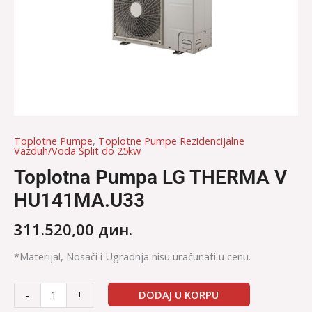
Toplotne Pumpe
,
Toplotne Pumpe Rezidencijalne
Vazduh/Voda Split do 25kw
Toplotna Pumpa LG THERMA V
HU141MA.U33
311.520,00
дин.
*Materijal, Nosači i Ugradnja nisu uračunati u cenu.
DODAJ U KORPU
-
+