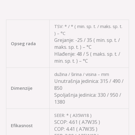
TSV: * / * ( min. sp. t. / maks. sp. t.
) – °C
Grejanje:
-25 / 35
( min. sp. t. /
Opseg rada
maks. sp. t. ) – °C
Hlađenje:
48 / 5
( maks. sp. t. /
min. sp. t. ) – °C
dužina / širina / visina – mm
Unutrašnja jedinica:
315 / 490 /
850
Dimenzije
Spoljašnja jedinica: 330 / 950 /
1380
SEER: * ( A35W18 )
SCOP:
4.61
( A7W35 )
Efikasnost
COP:
4.41
( A7W35 )