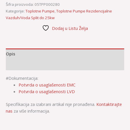
Šifra proizvoda:
05TPP000280
Kategorije:
Toplotne Pumpe
,
Toplotne Pumpe Rezidencijalne
Vazduh/Voda Split do 25kw
Dodaj u Listu Želja
Opis
Dodatne informacije
#Dokumentacija:
Potvrda o usaglašenosti EMC
Potvrda o usaglašenosti LVD
Specifikacija za izabrani artikal nije pronađena.
Kontaktirajte
nas
za više informacija.