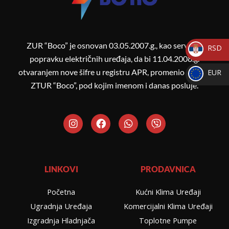
ZUR “Boco” je osnovan 03.05.2007.g., kao servis za
RSD
popravku električnih uređaja, da bi 11.04.2008.g.
_
otvaranjem nove šifre u registru APR, promenio naziv u
EUR
RSD
ZTUR “Boco”, pod kojim imenom i danas posluje.
_
EUR
I
F
W
V
n
a
h
i
s
c
a
b
t
e
t
e
a
b
s
r
g
o
a
LINKOVI
PRODAVNICA
r
o
p
a
k
p
Početna
Kućni Klima Uređaji
m
Ugradnja Uređaja
Komercijalni Klima Uređaji
Izgradnja Hladnjača
Toplotne Pumpe