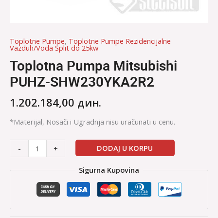
Toplotne Pumpe
,
Toplotne Pumpe Rezidencijalne
Vazduh/Voda Split do 25kw
Toplotna Pumpa Mitsubishi
PUHZ-SHW230YKA2R2
1.202.184,00
дин.
*Materijal, Nosači i Ugradnja nisu uračunati u cenu.
DODAJ U KORPU
-
+
Sigurna Kupovina