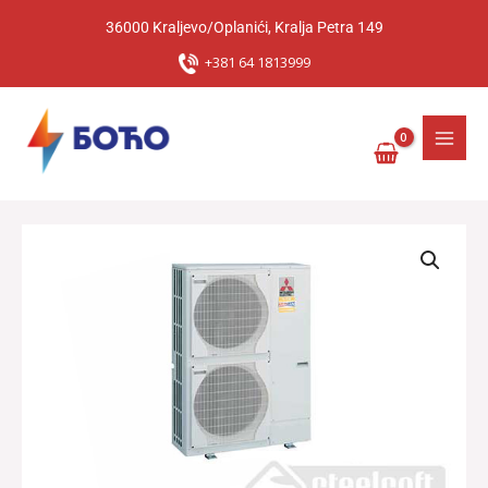
Pređi
36000 Kraljevo/Oplanići, Kralja Petra 149
na
sadržaj
+381 64 1813999
Toplotna
Pumpa
Mitsubishi
PUHZ-
SHW230YKA2R2
količina