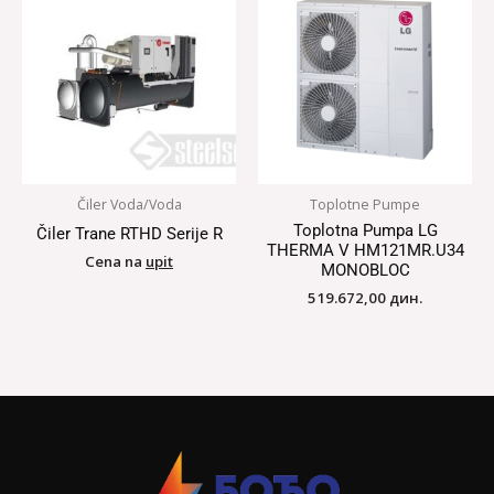
Čiler Voda/Voda
Toplotne Pumpe
Toplotna Pumpa LG
Čiler Trane RTHD Serije R
THERMA V HM121MR.U34
Cena na
upit
MONOBLOC
519.672,00
дин.