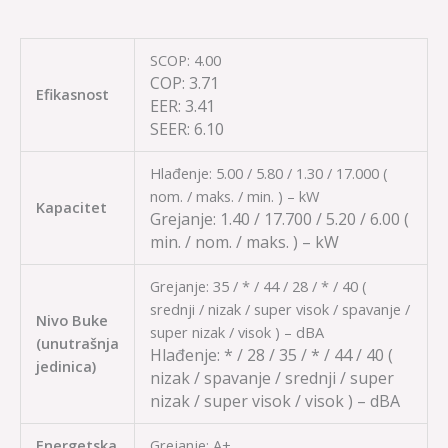
SCOP: 4.00
COP:
3.71
Efikasnost
EER:
3.41
SEER:
6.10
Hlađenje: 5.00 / 5.80 / 1.30 / 17.000 (
nom. / maks. / min. ) – kW
Kapacitet
Grejanje:
1.40 / 17.700 / 5.20 / 6.00
(
min. / nom. / maks. ) – kW
Grejanje: 35 / * / 44 / 28 / * / 40 (
srednji / nizak / super visok / spavanje /
Nivo Buke
super nizak / visok ) – dBA
(unutrašnja
Hlađenje:
* / 28 / 35 / * / 44 / 40
(
jedinica)
nizak / spavanje / srednji / super
nizak / super visok / visok ) – dBA
Energetska
Grejanje: A+