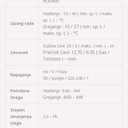
m3/min
Hlađenje: -10 / 43 ( min. sp. t. / maks.
sp. t. ) – °C
Opseg rada
Grejanje:
-15 / 27
( min. sp. t. /
maks. sp. t. ) – °C
Dužina Cevi: 25 / 3 ( maks. / min. ) – m
Prečnik Cevi:
12.70 / 6.35
( Gas /
Cevovod
Tečnost ) – mm
Hz / V / Faza
Napajanje
50 / Spoljni / 220-240 / 1
Potrebna
Hlađenje: 5.00 – kW
Grejanje:
4.60 – kW
Snaga
Stepen
smanjenja
2.0 – l/h
vlage