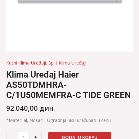
Kućni Klima Uređaji
,
Split Klima Uređaji
Klima Uređaj Haier
AS50TDMHRA-
C/1U50MEMFRA-C TIDE GREEN
92.040,00
дин.
*Materijal, Nosači i Ugradnja nisu uračunati u cenu.
DODAJ U KORPU
-
+