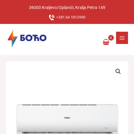
Pređi
36000 Kraljevo/Oplanići, Kralja Petra 149
na
sadržaj
+381 64 1813999
Klima
Uređaj
Haier
AS50TDMHRA-
C/1U50MEMFRA-
C
TIDE
GREEN
količina