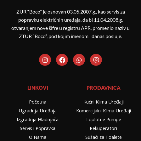
ZUR “Boco” je osnovan 03.05.2007.g., kao servis za
popravku električnih uređaja, da bi 11.04.2008.g.
otvaranjem nove šifre u registru APR, promenio naziv u
ZTUR “Boco”, pod kojim imenom i danas posluje.
I
F
W
V
n
a
h
i
s
c
a
b
t
e
t
e
a
b
s
r
g
o
a
LINKOVI
PRODAVNICA
r
o
p
a
k
p
Početna
Kućni Klima Uređaji
m
Ugradnja Uređaja
Komercijalni Klima Uređaji
Izgradnja Hladnjača
Toplotne Pumpe
Servis i Popravka
Rekuperatori
O Nama
Sušači za Toalete