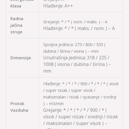
Hlađenje:
A++
Klasa
Radna
Grejanje: * / * ( nom. / maks. ) – A
jačina
Hlađenje:
* / *
( maks. / nom. ) – A
struje
Spoljna jedinica: 275 / 800 / 553 (
dubina / širina / visina ) – mm
Unutrašnja jedinica:
318 / 225 /
Dimenzije
1008
( visina / dubina / širina ) –
mm
Hlađenje: * / * / * / 900 / * / * / * ( visok
/ super nizak / super visok /
maksimalan / nizak / spavanje / srednji
Protok
) – m3/min
Grejanje:
* / * / * / * / 900 / *
(
Vazduha
visok / super nizak / srednji / nizak
/ maksimalan / super visok ) –