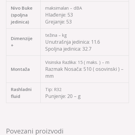
Nivo Buke
maksimalan – dBA
Hlađenje:
53
(spoljna
Grejanje:
53
jedinica)
težina – kg
Dimenzije
Unutrašnja jedinica:
11.6
+
Spoljna jedinica:
32.7
Visinska Razlika: 15 ( maks. ) – m
Razmak Nosača:
510
( osovinski ) –
Montaža
mm
Rashladni
Tip: R32
Punjenje:
20 – g
fluid
Povezani proizvodi