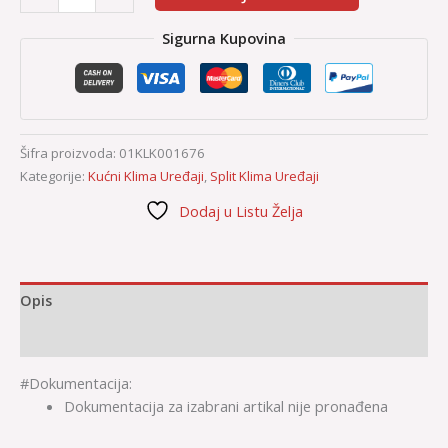
Sigurna Kupovina
Šifra proizvoda:
01KLK001676
Kategorije:
Kućni Klima Uređaji
,
Split Klima Uređaji
Dodaj u Listu Želja
Opis
Dodatne informacije
#Dokumentacija:
Dokumentacija za izabrani artikal nije pronađena