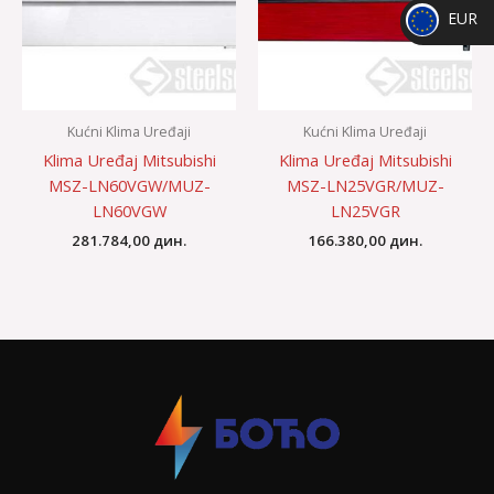
EUR
RSD
_
EUR
Kućni Klima Uređaji
Kućni Klima Uređaji
Klima Uređaj Mitsubishi
Klima Uređaj Mitsubishi
MSZ-LN60VGW/MUZ-
MSZ-LN25VGR/MUZ-
LN60VGW
LN25VGR
281.784,00
дин.
166.380,00
дин.